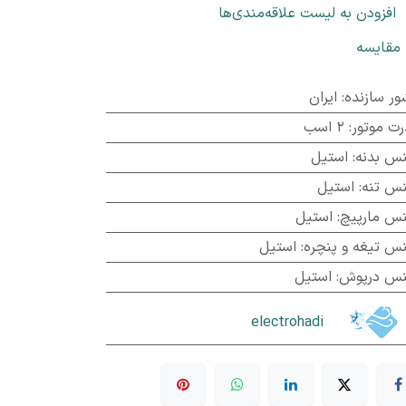
افزودن به لیست علاقه‌مندی‌ها
مقایسه
ور سازنده
:
ایران
رت موتور
:
2 اسب
س بدنه
:
استیل
س تنه
:
استیل
س مارپیچ
:
استیل
س تیغه و پنچره
:
استیل
س درپوش
:
استیل
electrohadi