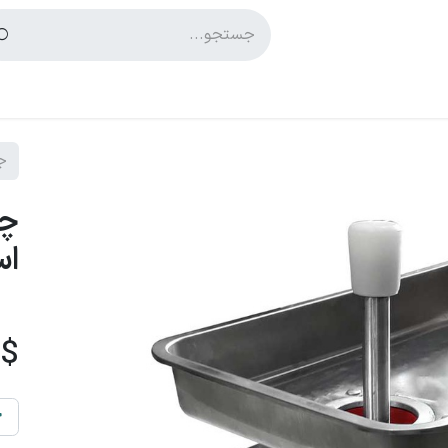
پشتیبانی
بلاگ
اس
$