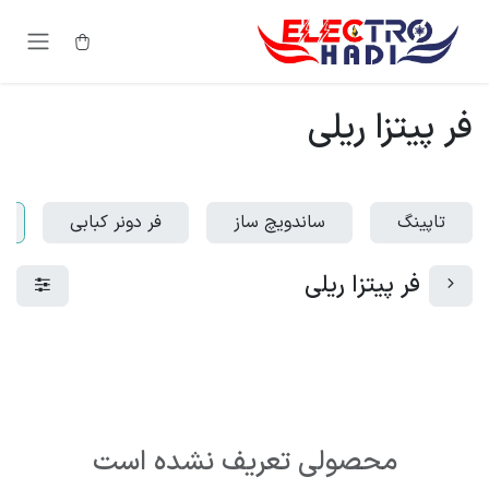
رف نظر و مشاهده محتوا
فر پیتزا ریلی
تاپینگ
ساندویچ ساز
فر دونر کبابی
فر پیتزا ریلی
محصولی تعریف نشده است